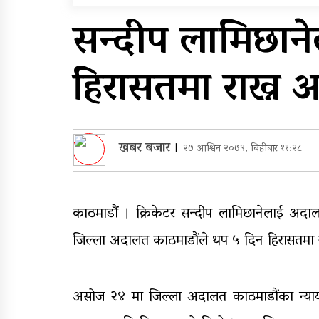
सुरुङमार्ग’ सञ्चालनमा,
सन्दीप लामिछान
शुल्कदर यस्तो छ…
घरमाथि पहिरो खस्दा ३ वर्षी
हिरासतमा राख्न 
बालकको मृत्यु, दुई घाइते
खबर बजार
।
२७ आश्विन २०७९, बिहीबार ११:२८
काठमाडौं । क्रिकेटर सन्दीप लामिछानेलाई अद
जिल्ला अदालत काठमाडौंले थप ५ दिन हिरासतमा रा
असोज २४ मा जिल्ला अदालत काठमाडौंका न्याय