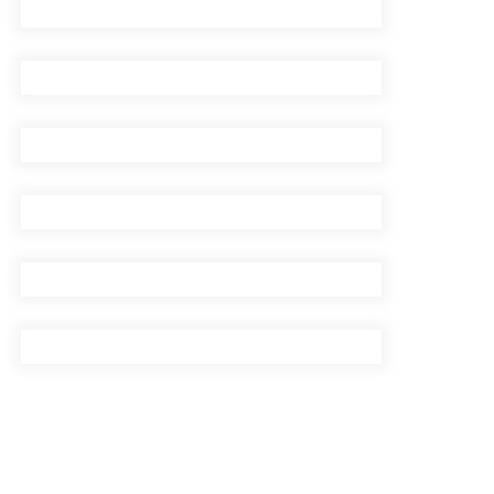
सिँचाइ डिभिजन सर्लाहीका
प्रमुख र अधिकृत पक्राउ
पाँच लाख घुससहित कर
अधिकृत रंगेहात पक्राऊ