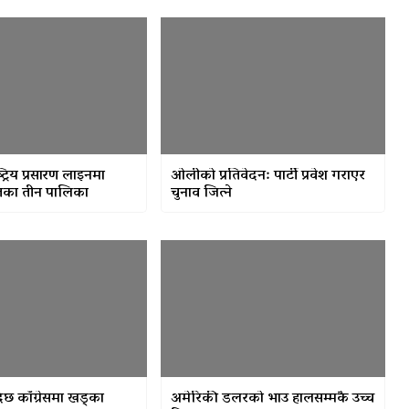
्ट्रिय प्रसारण लाइनमा
ओलीको प्रतिवेदन: पार्टी प्रवेश गराएर
खेतका तीन पालिका
चुनाव जित्ने
दैछ काँग्रेसमा खड्का
अमेरिकी डलरको भाउ हालसम्मकै उच्च