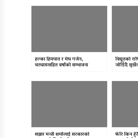
हल्का हिमपात र मेघ गर्जन,
विद्युतको राष
चट्याङसहित वर्षाको सम्भावना
जोडिँदै सुर्
सञ्चार मन्त्री शर्मालाई सरकारको
फेरि किन हुँ