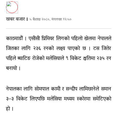
घाइते
घरमाथिबाट पहिरो खसेपछि १३ घरधुरी स्थानान्तरण
खबर बजार
।
५ बैशाख २०८०, मंगलवार १२:५०
पाँच लाख घुससहित कर अधिकृत रंगेहात पक्राऊ
काठमाडौं । एसीसी प्रिमियर लिगको पहिलो खेलमा नेपालले
जितका लागि २३६ रनको लक्ष्य पाएको छ । टस जितेर
पहिले ब्याटिङ रोजेको मलेसियाले ९ विकेट क्षतिमा २३५ रन
बनायो ।
नेपालका लागि सोमपाल कामी र सन्दीप लामिछानेले समान
३–३ विकेट लिएपछि मलेसिया मध्यम स्कोरमा समेटिएको
हो ।