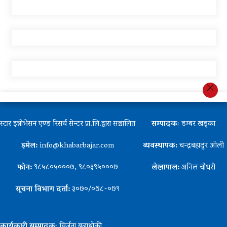
स्टार इन्नोभेसन एण्ड रिसर्च सेन्टर प्रा.लि.द्वारा सञ्चालित
सम्पादकः
डम्बर खड्का
इमेल:
info@khabarbajar.com
व्यवस्थापक:
चन्द्रबहादुर ओली
फोन:
९८५८०५०००७, ९८०३९५०००७
लेखापाल:
अनिल चौधरी
सूचना विभाग दर्ता:
३०७०/०७८-०७९
कार्यकारी सम्पादकः
सिर्जना बुढाथोकी