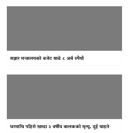
सञ्चार मन्त्रालयको बजेट साढे ८ अर्ब रुपैयाँ
घरमाथि पहिरो खस्दा ३ वर्षीय बालकको मृत्यु, दुई घाइते