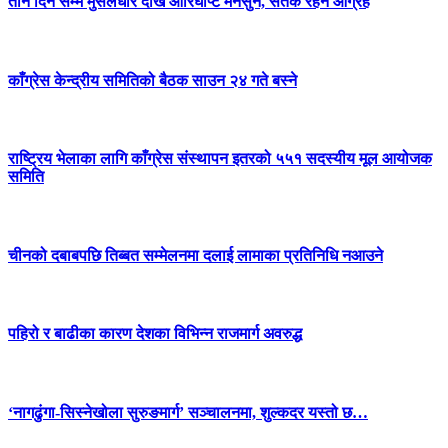
तीन दिन सम्म मुसलधारे देखि आरिघोप्टे मनसुन, सतर्क रहन आग्रह
काँग्रेस केन्द्रीय समितिको बैठक साउन २४ गते बस्ने
राष्ट्रिय भेलाका लागि काँग्रेस संस्थापन इतरको ५५१ सदस्यीय मूल आयोजक
समिति
चीनको दबाबपछि तिब्बत सम्मेलनमा दलाई लामाका प्रतिनिधि नआउने
पहिरो र बाढीका कारण देशका विभिन्न राजमार्ग अवरुद्ध
‘नागढुंगा-सिस्नेखोला सुरुङमार्ग’ सञ्चालनमा, शुल्कदर यस्तो छ…