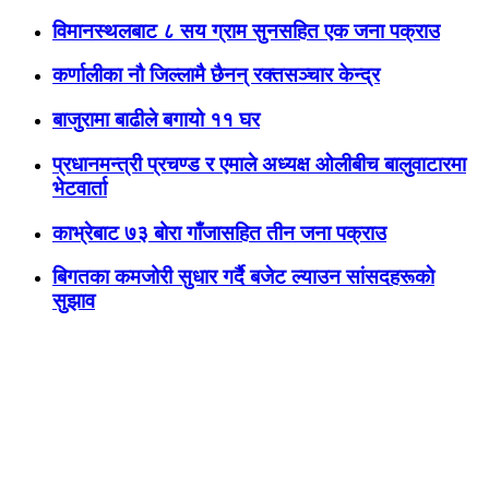
विमानस्थलबाट ८ सय ग्राम सुनसहित एक जना पक्राउ
कर्णालीका नौ जिल्लामै छैनन् रक्तसञ्चार केन्द्र
बाजुरामा बाढीले बगायो ११ घर
प्रधानमन्त्री प्रचण्ड र एमाले अध्यक्ष ओलीबीच बालुवाटारमा
भेटवार्ता
काभ्रेबाट ७३ बोरा गाँजासहित तीन जना पक्राउ
बिगतका कमजोरी सुधार गर्दै बजेट ल्याउन सांसदहरूकाे
सुझाव