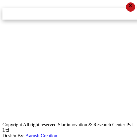
स्टार इन्नोभेसन एण्ड रिसर्च सेन्टर प्रा.लि.द्वारा सञ्चालित
इमेल:
info@khabarbajar.com
फोन:
९८५८०५०००७, ९८०३९५०००७
सूचना विभाग दर्ता:
३०७०/०७८-०७९
सम्पादकः
डम्बर खड्का
व्यवस्थापक:
चन्द्रबहादुर ओली
लेखापाल:
अनिल चौधरी
कार्यकारी सम्पादकः
सिर्जना बुढाथोकी
जनसम्पर्क अधिकारीः
लक्ष्मण ओली
मार्केटरः
दिवश खत्री
Copyright All right reserved Star innovation & Research Center Pvt
Ltd
Design By:
Aarush Creation