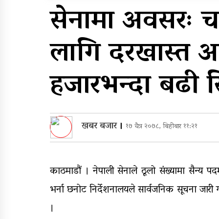
सुरुङमार्ग’ सञ्चालनमा,
सेनामा अवसरः च
शुल्कदर यस्तो छ…
घरमाथि पहिरो खस्दा ३ वर्षी
लागि दरखास्त आव
बालकको मृत्यु, दुई घाइते
हजारभन्दा बढी 
खबर बजार
।
१७ चैत्र २०७८, बिहीबार ११:२१
काठमाडौं । नेपाली सेनाले ठूलो संख्यामा सैन्य प
भर्ना छनोट निर्देशनालयले सार्वजनिक सूचना जारी
।