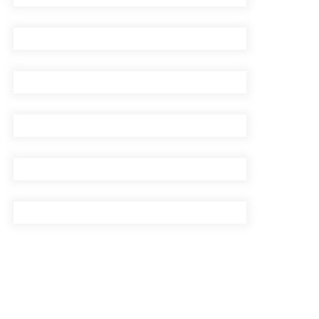
सिँचाइ डिभिजन सर्लाहीका
प्रमुख र अधिकृत पक्राउ
पाँच लाख घुससहित कर
अधिकृत रंगेहात पक्राऊ