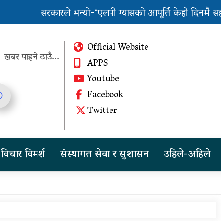
सरकारले भन्यो-‘एलपी ग्यासको आपूर्ति केही दिनमै सहज हु
पुन: एमाले-नेकपा सहकार्यमा, प्रदेशको भागबण्डा यस्तो छ
Official Website
खबर पाइने ठाउँ...
APPS
Youtube
Facebook
तीन दिन सम्म मुसलधारे देखि
Twitter
आरिघोप्टे मनसुन, सतर्क रहन
आग्रह
चीनको दबाबपछि तिब्बत
विचार विमर्श
संस्थागत सेवा र सुशासन
उहिले-अहिले
सम्मेलनमा दलाई लामाका
प्रतिनिधि नआउने
पुन: एमाले-नेकपा सहकार्यमा,