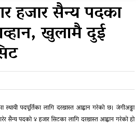
प्रदेशको भागबण्डा यस्तो छ…
ार हजार सैन्य पदका
य
घरमाथिबाट पहिरो खसेपछि १३
्हान, खुलामै दुई
घरधुरी स्थानान्तरण
सिट
दमा स्थायी पदपूर्तिका लागि दरखास्त आह्वान गरेको छ। जंगीअड्डा
 गरेर सैन्य पदको ४ हजार सिटका लागि दरखास्त आह्वान गरेको हो