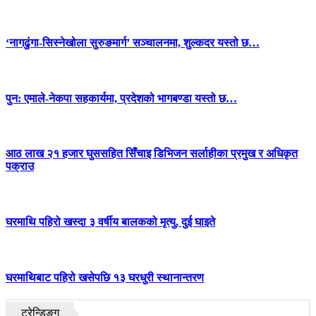
‘नागढुंगा-सिस्नेखोला सुरुङमार्ग’ सञ्चालनमा, शुल्कदर यस्तो छ…
पुन: एमाले-नेकपा सहकार्यमा, प्रदेशको भागबण्डा यस्तो छ…
आठ लाख २१ हजार घुससहित सिँचाइ डिभिजन सर्लाहीका प्रमुख र अधिकृत
पक्राउ
घरमाथि पहिरो खस्दा ३ वर्षीय बालकको मृत्यु, दुई घाइते
घरमाथिबाट पहिरो खसेपछि १३ घरधुरी स्थानान्तरण
ट्रेन्डिङ्ग