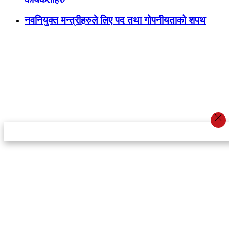
नवनियुक्त मन्त्रीहरुले लिए पद तथा गोपनीयताको शपथ
स्टार इन्नोभेसन एण्ड रिसर्च सेन्टर प्रा.लि.द्वारा सञ्चालित
इमेल:
info@khabarbajar.com
फोन:
९८५८०५०००७, ९८०३९५०००७
सूचना विभाग दर्ता:
३०७०/०७८-०७९
सम्पादकः
डम्बर खड्का