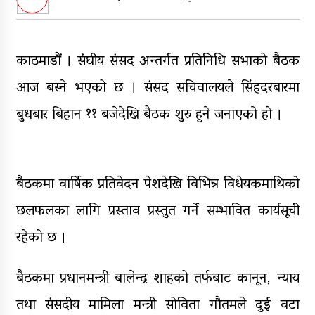
डिभिजन सर्लाहीका प्रमुख र अधिकृत
पक्राउ
घरमाथि पहिरो खस्दा ३ वर्षीय बालकको
काठमाडौं । संघीय संसद अन्तर्गत प्रतिनिधि सभाकाे बैठक
मृत्यु, दुई घाइते
आज बस्ने भएको छ । संसद सचिवालयले सिंहदरबारमा
घरमाथिबाट पहिरो खसेपछि १३ घरधुरी
बुधबार बिहान ११ बजेदेखि बैठक शुरु हुने जनाएकाे हाे ।
स्थानान्तरण
पाँच लाख घुससहित कर अधिकृत
रंगेहात पक्राऊ
बैठकमा वार्षिक प्रतिवेदन पेशदेखि विभिन्न विधेयकमाथिको
छलफलका लागि प्रस्ताव प्रस्तुत गर्ने सम्भावित कार्यसूची
रहेको छ ।
बैठकमा प्रधानमन्त्री बालेन्द्र शाहको तर्फबाट कानून, न्याय
तथा संसदीय मामिला मन्त्री सोविता गौतमले दुई वटा