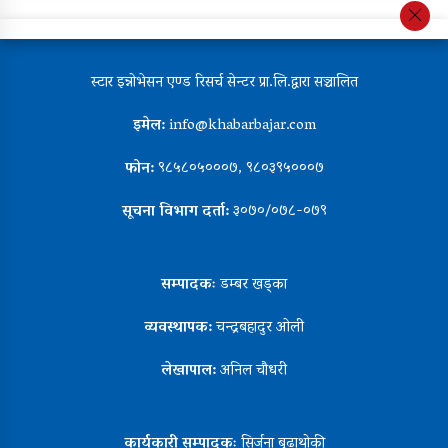
स्टार इन्नोभेसन एण्ड रिसर्च सेन्टर प्रा.लि.द्वारा सञ्चालित
इमेल:
info@khabarbajar.com
फोन:
९८५८०५०००७, ९८०३९५०००७
सूचना विभाग दर्ता:
३०७०/०७८-०७९
सम्पादकः
डम्बर खड्का
व्यवस्थापक:
चन्द्रबहादुर ओली
लेखापाल:
अनिल चौधरी
कार्यकारी सम्पादकः
सिर्जना बुढाथोकी