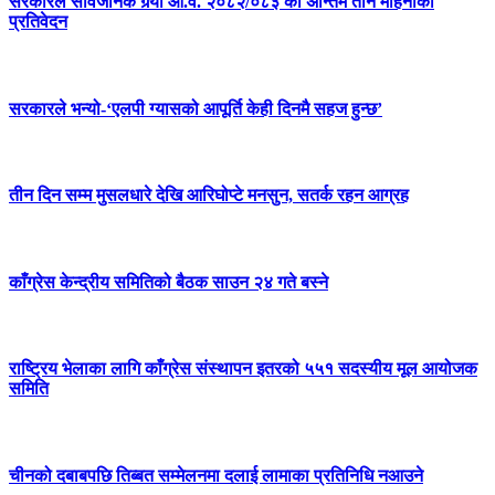
सरकारले सार्वजनिक गर्‍यो आ.व. २०८२/०८३ को अन्तिम तीन महिनाको
प्रतिवेदन
सरकारले भन्यो-‘एलपी ग्यासको आपूर्ति केही दिनमै सहज हुन्छ’
तीन दिन सम्म मुसलधारे देखि आरिघोप्टे मनसुन, सतर्क रहन आग्रह
काँग्रेस केन्द्रीय समितिको बैठक साउन २४ गते बस्ने
राष्ट्रिय भेलाका लागि काँग्रेस संस्थापन इतरको ५५१ सदस्यीय मूल आयोजक
समिति
चीनको दबाबपछि तिब्बत सम्मेलनमा दलाई लामाका प्रतिनिधि नआउने