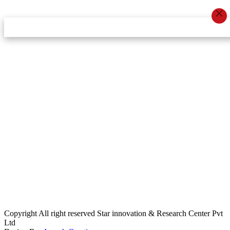
स्टार इन्नोभेसन एण्ड रिसर्च सेन्टर प्रा.लि.द्वारा सञ्चालित
इमेल:
info@khabarbajar.com
फोन:
९८५८०५०००७, ९८०३९५०००७
सूचना विभाग दर्ता:
३०७०/०७८-०७९
सम्पादकः
डम्बर खड्का
व्यवस्थापक:
चन्द्रबहादुर ओली
लेखापाल:
अनिल चौधरी
कार्यकारी सम्पादकः
सिर्जना बुढाथोकी
जनसम्पर्क अधिकारीः
लक्ष्मण ओली
मार्केटरः
दिवश खत्री
Copyright All right reserved Star innovation & Research Center Pvt
Ltd