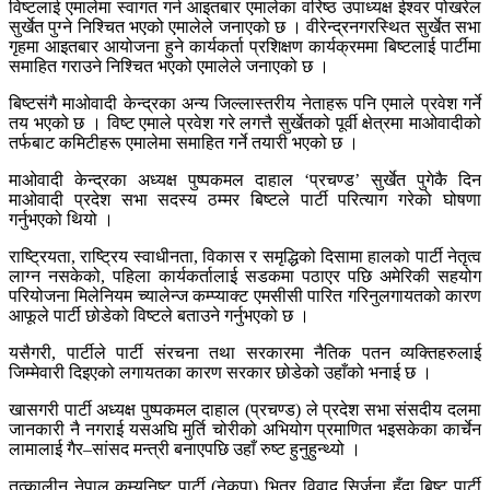
विष्टलाई एमालेमा स्वागत गर्न आइतबार एमालेका वरिष्ठ उपाध्यक्ष ईश्वर पोखरेल
सुर्खेत पुग्ने निश्चित भएको एमालेले जनाएको छ । वीरेन्द्रनगरस्थित सुर्खेत सभा
गृहमा आइतबार आयोजना हुने कार्यकर्ता प्रशिक्षण कार्यक्रममा बिष्टलाई पार्टीमा
समाहित गराउने निश्चित भएको एमालेले जनाएको छ ।
बिष्टसंगै माओवादी केन्द्रका अन्य जिल्लास्तरीय नेताहरू पनि एमाले प्रवेश गर्ने
तय भएको छ । विष्ट एमाले प्रवेश गरे लगत्तै सुर्खेतको पूर्वी क्षेत्रमा माओवादीको
तर्फबाट कमिटीहरू एमालेमा समाहित गर्ने तयारी भएको छ ।
माओवादी केन्द्रका अध्यक्ष पुष्पकमल दाहाल ‘प्रचण्ड’ सुर्खेत पुगेकै दिन
माओवादी प्रदेश सभा सदस्य ठम्मर बिष्टले पार्टी परित्याग गरेको घोषणा
गर्नुभएको थियो ।
राष्ट्रियता, राष्ट्रिय स्वाधीनता, विकास र समृद्धिको दिसामा हालको पार्टी नेतृत्व
लाग्न नसकेको, पहिला कार्यकर्तालाई सडकमा पठाएर पछि अमेरिकी सहयोग
परियोजना मिलेनियम च्यालेन्ज कम्प्याक्ट एमसीसी पारित गरिनुलगायतको कारण
आफूले पार्टी छोडेको विष्टले बताउने गर्नुभएको छ ।
यसैगरी, पार्टीले पार्टी संरचना तथा सरकारमा नैतिक पतन व्यक्तिहरुलाई
जिम्मेवारी दिइएको लगायतका कारण सरकार छोडेको उहाँको भनाई छ ।
खासगरी पार्टी अध्यक्ष पुष्पकमल दाहाल (प्रचण्ड) ले प्रदेश सभा संसदीय दलमा
जानकारी नै नगराई यसअघि मुर्ति चोरीको अभियोग प्रमाणित भइसकेका कार्चेन
लामालाई गैर–सांसद मन्त्री बनाएपछि उहाँ रुष्ट हुनुहुन्थ्यो ।
तत्कालीन नेपाल कम्युनिष्ट पार्टी (नेकपा) भित्र विवाद सिर्जना हुँदा बिष्ट पार्टी