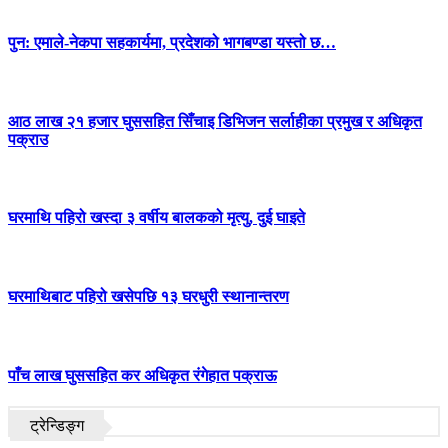
पुन: एमाले-नेकपा सहकार्यमा, प्रदेशको भागबण्डा यस्तो छ…
आठ लाख २१ हजार घुससहित सिँचाइ डिभिजन सर्लाहीका प्रमुख र अधिकृत
पक्राउ
घरमाथि पहिरो खस्दा ३ वर्षीय बालकको मृत्यु, दुई घाइते
घरमाथिबाट पहिरो खसेपछि १३ घरधुरी स्थानान्तरण
पाँच लाख घुससहित कर अधिकृत रंगेहात पक्राऊ
ट्रेन्डिङ्ग