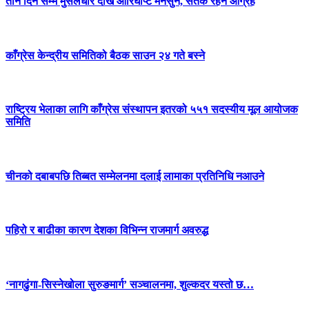
तीन दिन सम्म मुसलधारे देखि आरिघोप्टे मनसुन, सतर्क रहन आग्रह
काँग्रेस केन्द्रीय समितिको बैठक साउन २४ गते बस्ने
राष्ट्रिय भेलाका लागि काँग्रेस संस्थापन इतरको ५५१ सदस्यीय मूल आयोजक
समिति
चीनको दबाबपछि तिब्बत सम्मेलनमा दलाई लामाका प्रतिनिधि नआउने
पहिरो र बाढीका कारण देशका विभिन्न राजमार्ग अवरुद्ध
‘नागढुंगा-सिस्नेखोला सुरुङमार्ग’ सञ्चालनमा, शुल्कदर यस्तो छ…