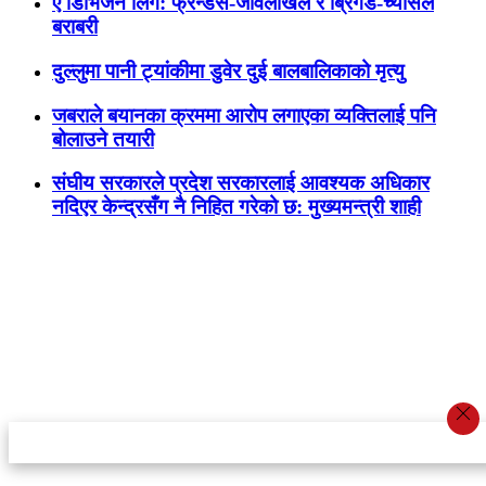
ए डिभिजन लिग: फ्रेन्डस-जावलाखेल र ब्रिगेड-च्यासल
बराबरी
दुल्लुमा पानी ट्यांकीमा डुवेर दुई बालबालिकाको मृत्यु
जबराले बयानका क्रममा आरोप लगाएका व्यक्तिलाई पनि
बोलाउने तयारी
संघीय सरकारले प्रदेश सरकारलाई आवश्यक अधिकार
नदिएर केन्द्रसँग नै निहित गरेको छ: मुख्यमन्त्री शाही