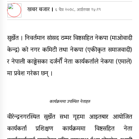
‘नागढुंगा-सिस्नेखोला सुरुङमार्ग’
सञ्चालनमा, शुल्कदर यस्तो छ…
खबर बजार
।
६ चैत्र २०७८, आईतवार १४:१९
पुन: एमाले-नेकपा सहकार्यमा, प्रदेशको
भागबण्डा यस्तो छ…
सुर्खेत । निवर्तमान सांसद ठम्मर विष्टसहित नेकपा (माओवादी
आठ लाख २१ हजार घुससहित सिँचाइ
केन्द्र) को नगर कमिटी तथा नेकपा (एकीकृत समाजवादी)
डिभिजन सर्लाहीका प्रमुख र अधिकृत
पक्राउ
र नेपाली काङ्ग्रेसका दर्जनौँ नेता कार्यकर्ताले नेकपा (एमाले)
घरमाथि पहिरो खस्दा ३ वर्षीय बालकको
मा प्रवेश गरेका छन् ।
मृत्यु, दुई घाइते
कार्यक्रममा उपस्थित नेताहरु
वीरेन्द्रनगरस्थित सुर्खेत सभा गृहमा आइतबार आयोजित
कार्यकर्ता प्रशिक्षण कार्यक्रममा विष्टसहित नेता