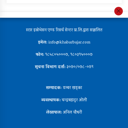
स्टार इन्नोभेसन एण्ड रिसर्च सेन्टर प्रा.लि.द्वारा सञ्चालित
इमेल:
info@khabarbajar.com
फोन:
९८५८०५०००७, ९८०३९५०००७
सूचना विभाग दर्ता:
३०७०/०७८-०७९
सम्पादकः
डम्बर खड्का
व्यवस्थापक:
चन्द्रबहादुर ओली
लेखापाल:
अनिल चौधरी