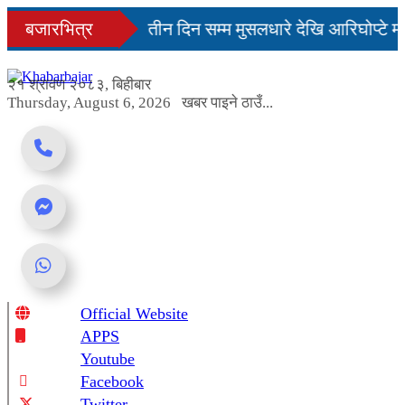
Skip
दिनमै सहज हुन्छ’
बजारभित्र
तीन दिन सम्म मुसलधारे देखि आरिघोप्टे म
to
content
्डा यस्तो छ...
२१ श्रावण २०८३, बिहीबार
Thursday, August 6, 2026
खबर पाइने ठाउँ...
Official Website
Online News Portal
APPS
Youtube
Facebook
Twitter