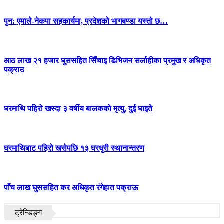
पुन: एमाले-नेकपा सहकार्यमा, प्रदेशको भागबण्डा यस्तो छ…
आठ लाख २१ हजार घुससहित सिँचाइ डिभिजन सर्लाहीका प्रमुख र अधिकृत
पक्राउ
घरमाथि पहिरो खस्दा ३ वर्षीय बालकको मृत्यु, दुई घाइते
घरमाथिबाट पहिरो खसेपछि १३ घरधुरी स्थानान्तरण
पाँच लाख घुससहित कर अधिकृत रंगेहात पक्राऊ
ट्रेन्डिङ्ग