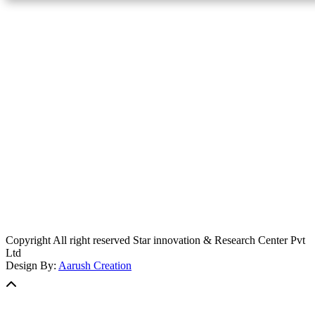
स्टार इन्नोभेसन एण्ड रिसर्च सेन्टर प्रा.लि.द्वारा सञ्चालित
इमेल:
info@khabarbajar.com
फोन:
९८५८०५०००७, ९८०३९५०००७
सूचना विभाग दर्ता:
३०७०/०७८-०७९
सम्पादकः
डम्बर खड्का
व्यवस्थापक:
चन्द्रबहादुर ओली
लेखापाल:
अनिल चौधरी
कार्यकारी सम्पादकः
सिर्जना बुढाथोकी
जनसम्पर्क अधिकारीः
लक्ष्मण ओली
मार्केटरः
दिवश खत्री
Copyright All right reserved Star innovation & Research Center Pvt
Ltd
Design By:
Aarush Creation