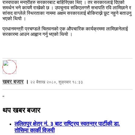
रास्वपाका मन्त्रीहरु सरकारबाट बाहिरिएका थिए । तर सरकारलाई दिएको
समर्थन भने कायमै राखेको छ । उपचुनाव सकिएलगत्तै सभापति रवि लामिछाने र
सांसद वाग्लेले स्थिरताका नाममा अक्षम सरकारलाई बोकिराख्ने छुट नहुने बताउनु
भएको थियो ।
प्रधानमन्त्री प्रचण्डले चितवनको एक औपचारिक कार्यक्रममा लामिछानेलाई
सरकारमा आउन आह्वान गर्नु भएको थियो ।
खबर बजार
।
२२ बैशाख २०८०, शुक्रबार १८:३३
"
थप खबर बजार
ललितपुर क्षेत्र नं. ३ बाट राष्ट्रिय स्वतन्त्र पार्टीकी डा.
तोसिमा कार्की विजयी