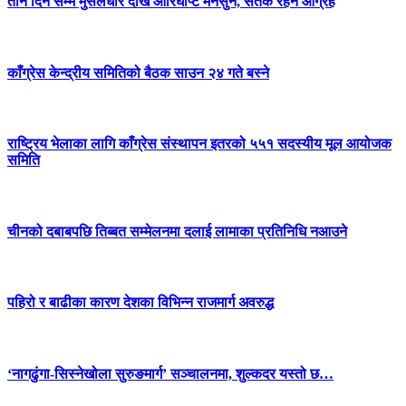
तीन दिन सम्म मुसलधारे देखि आरिघोप्टे मनसुन, सतर्क रहन आग्रह
काँग्रेस केन्द्रीय समितिको बैठक साउन २४ गते बस्ने
राष्ट्रिय भेलाका लागि काँग्रेस संस्थापन इतरको ५५१ सदस्यीय मूल आयोजक
समिति
चीनको दबाबपछि तिब्बत सम्मेलनमा दलाई लामाका प्रतिनिधि नआउने
पहिरो र बाढीका कारण देशका विभिन्न राजमार्ग अवरुद्ध
‘नागढुंगा-सिस्नेखोला सुरुङमार्ग’ सञ्चालनमा, शुल्कदर यस्तो छ…