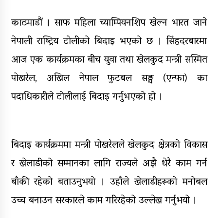
घरमाथि पहिरो खस्दा ३ वर्षीय बालकको
मृत्यु, दुई घाइते
काठमाडौं । साफ महिला च्याम्पियनशिप खेल्न भारत जाने
घरमाथिबाट पहिरो खसेपछि १३ घरधुरी
नेपाली राष्ट्रिय टोलीको बिदाइ भएको छ । सिंहदरबारमा
स्थानान्तरण
आज एक कार्यक्रमका बीच युवा तथा खेलकुद मन्त्री सस्मित
पाँच लाख घुससहित कर अधिकृत
पोखरेल, अखिल नेपाल फुटबल सङ्घ (एन्फा) का
रंगेहात पक्राऊ
पदाधिकारीले टोलीलाई बिदाइ गर्नुभएको हो ।
बिदाइ कार्यक्रममा मन्त्री पोखरेलले खेलकुद क्षेत्रको विकास
र खेलाडीको सम्मानका लागि राज्यले अझै धेरै काम गर्न
बाँकी रहेको बताउनुभयो । उहाँले खेलाडीहरूको मनोबल
उच्च बनाउन सरकारले काम गरिरहेको उल्लेख गर्नुभयो ।