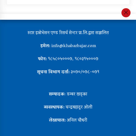
स्टार इन्नोभेसन एण्ड रिसर्च सेन्टर प्रा.लि.द्वारा सञ्चालित
इमेल:
info@khabarbajar.com
फोन:
९८५८०५०००७, ९८०३९५०००७
सूचना विभाग दर्ता:
३०७०/०७८-०७९
सम्पादकः
डम्बर खड्का
व्यवस्थापक:
चन्द्रबहादुर ओली
लेखापाल:
अनिल चौधरी