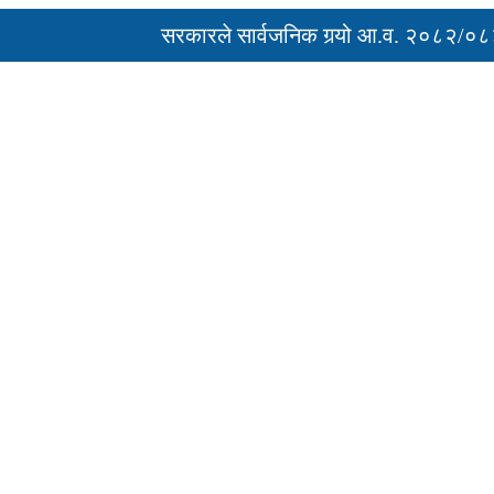
सरकारले सार्वजनिक गर्‍यो आ.व. २०८२/०८३ को 
‘नागढुंगा-सिस्नेखोला सुरुङमार्ग’ सञ्चालनमा, शुल