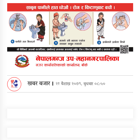
खबर बजार
।
२१ बैशाख २०७९, बुधबार ०८:५०