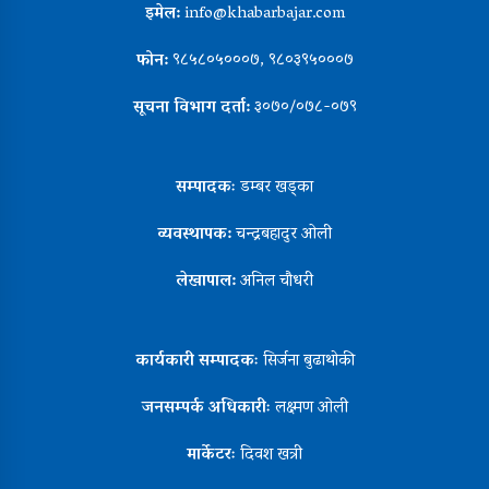
इमेल:
info@khabarbajar.com
फोन:
९८५८०५०००७, ९८०३९५०००७
सूचना विभाग दर्ता:
३०७०/०७८-०७९
सम्पादकः
डम्बर खड्का
व्यवस्थापक:
चन्द्रबहादुर ओली
लेखापाल:
अनिल चौधरी
कार्यकारी सम्पादकः
सिर्जना बुढाथोकी
जनसम्पर्क अधिकारीः
लक्ष्मण ओली
मार्केटरः
दिवश खत्री