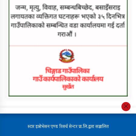
स्टार इन्नोभेसन एण्ड रिसर्च सेन्टर प्रा.लि.द्वारा सञ्चालित