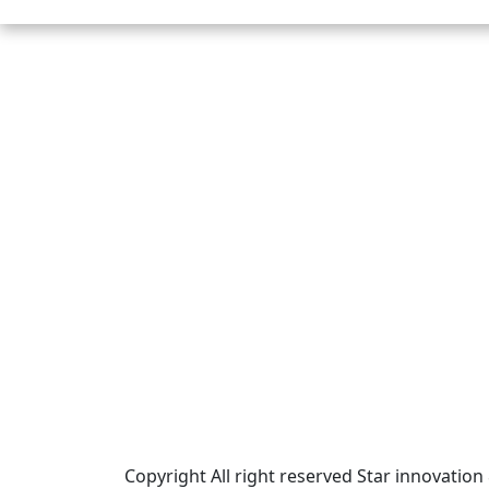
स्टार इन्नोभेसन एण्ड रिसर्च सेन्टर प्रा.लि.द्वारा
सञ्चालित
इमेल:
info@khabarbajar.com
फोन:
९८५८०५०००७, ९८०३९५०००७
सूचना विभाग दर्ता:
३०७०/०७८-०७९
सम्पादकः
डम्बर खड्का
व्यवस्थापक:
चन्द्रबहादुर ओली
लेखापाल:
अनिल चौधरी
कार्यकारी सम्पादकः
सिर्जना बुढाथोकी
जनसम्पर्क अधिकारीः
लक्ष्मण ओली
मार्केटरः
दिवश खत्री
Copyright All right reserved Star innovation