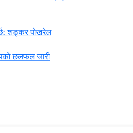
पर्छ: शङ्कर पोखरेल
र रायको छलफल जारी