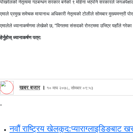
पोखरेलको नेतृत्वमा गठबन्धन सरकार बनेको ९ महिना भएपनि सरकारले जनअपेक्षाला
एमाले प्रमुख समेचक मायानाथ अधिकारी नेतृत्वको टोलीले सोमबार मुख्यमन्त्री पो
एमालेले ध्यानाकर्षणमा लेखेको छ, “विगतमा संसदको रोस्टममा उभिएर यहाँले गरेका तर
हेर्नुहोस् ध्यानाकर्षण पत्र:
खबर बजार
।
१० माघ २०७८, सोमबार ०९:५३
"
नवौं राष्ट्रिय खेलकुद:प्याराग्लाइडिङबाट खस