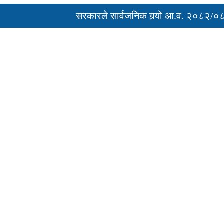
सरकारले सार्वजनिक गर्‍यो आ.व. २०८२/०८३ क
‘नागढुंगा-सिस्नेखोला सुरुङमार्ग’ सञ्चालनमा, श