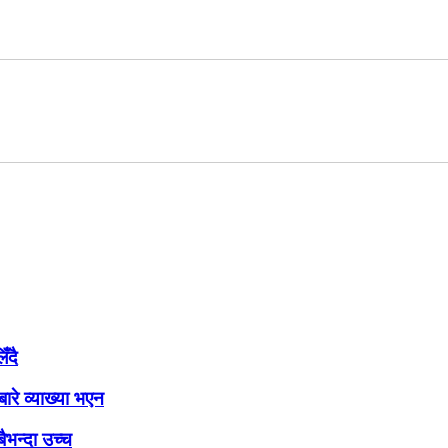
ँदै
ारे व्याख्या भएन
ैभन्दा उच्च