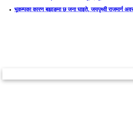
भूकम्पका कारण बझाङमा छ जना घाइते, जयपृथ्वी राजमार्ग अवरु
स्टार इन्नोभेसन एण्ड रिसर्च सेन्टर प्रा.लि.द्वारा सञ्चालित
इमेल:
info@khabarbajar.com
फोन:
९८५८०५०००७, ९८०३९५०००७
सूचना विभाग दर्ता:
३०७०/०७८-०७९
सम्पादकः
डम्बर खड्का