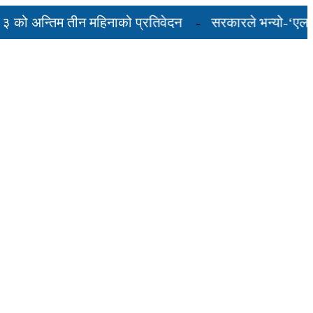
ो अन्तिम तीन महिनाको प्रतिवेदन
सरकारले भन्यो-‘एलपी ग्य
ुल्कदर यस्तो छ...