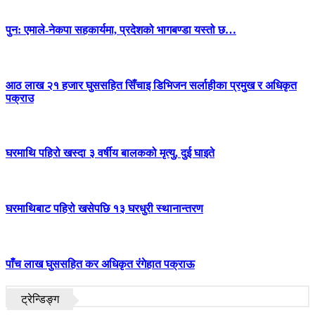
पुन: एमाले-नेकपा सहकार्यमा, प्रदेशको भागबण्डा यस्तो छ…
आठ लाख २१ हजार घुससहित सिँचाइ डिभिजन सर्लाहीका प्रमुख र अधिकृत
पक्राउ
घरमाथि पहिरो खस्दा ३ वर्षीय बालकको मृत्यु, दुई घाइते
घरमाथिबाट पहिरो खसेपछि १३ घरधुरी स्थानान्तरण
पाँच लाख घुससहित कर अधिकृत रंगेहात पक्राऊ
ट्रेन्डिङ्ग