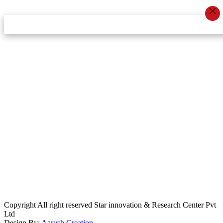
स्टार इन्नोभेसन एण्ड रिसर्च सेन्टर प्रा.लि.द्वारा सञ्चालित
इमेल:
info@khabarbajar.com
फोन:
९८५८०५०००७, ९८०३९५०००७
सूचना विभाग दर्ता:
३०७०/०७८-०७९
सम्पादकः
डम्बर खड्का
व्यवस्थापक:
चन्द्रबहादुर ओली
लेखापाल:
अनिल चौधरी
कार्यकारी सम्पादकः
सिर्जना बुढाथोकी
जनसम्पर्क अधिकारीः
लक्ष्मण ओली
मार्केटरः
दिवश खत्री
Copyright All right reserved Star innovation & Research Center Pvt
Ltd
Design By:
Aarush Creation