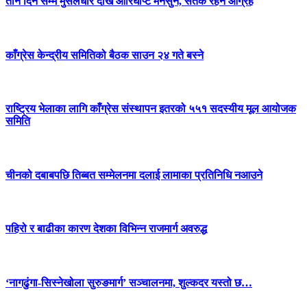
तीन दिन सम्म मुसलधारे देखि आरिघोप्टे मनसुन, सतर्क रहन आग्रह
काँग्रेस केन्द्रीय समितिको बैठक साउन २४ गते बस्ने
राष्ट्रिय भेलाका लागि काँग्रेस संस्थापन इतरको ५५१ सदस्यीय मूल आयोजक
समिति
चीनको दबाबपछि तिब्बत सम्मेलनमा दलाई लामाका प्रतिनिधि नआउने
पहिरो र बाढीका कारण देशका विभिन्न राजमार्ग अवरुद्ध
‘नागढुंगा-सिस्नेखोला सुरुङमार्ग’ सञ्चालनमा, शुल्कदर यस्तो छ…