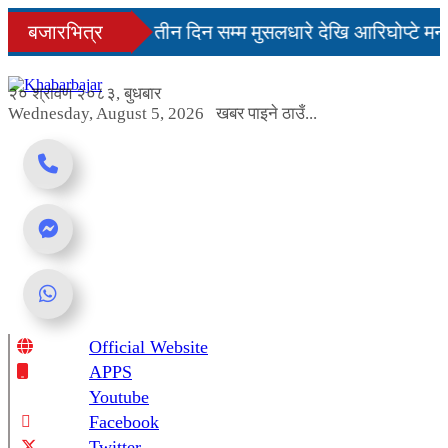
Skip
नमै सहज हुन्छ’
बजारभित्र
तीन दिन सम्म मुसलधारे देखि आरिघोप्टे मनस
to
content
ा यस्तो छ...
२० श्रावण २०८३, बुधबार
Wednesday, August 5, 2026
खबर पाइने ठाउँ...
Official Website
Online News Portal
APPS
Youtube
Facebook
Twitter