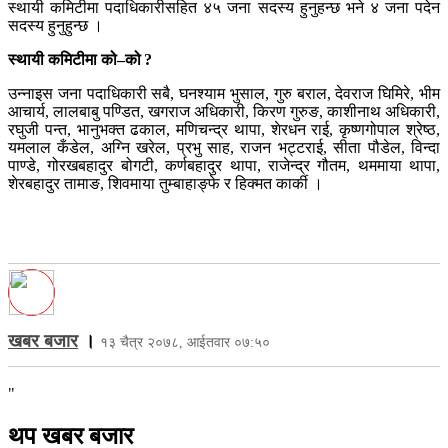
स्थायी कमिटीमा पदाधिकारीसहित ४५ जना सदस्य हुनुहन्छ भने ४ जना पदेन
सदस्य हुनुहुन्छ ।
स्थायी कमिटीमा को–को ?
उन्नाइस जना पदाधिकारी सबै, घनश्याम भुसाल, गुरु बराल, देवराज घिमिरे, भीम
आचार्य, लालबाबु पण्डित, खगराज अधिकारी, किरण गुरुङ, काशीनाथ अधिकारी,
रघुजी पन्त, भानुभक्त ढकाल, मणिचन्द्र थापा, शेरधन राई, कृष्णगोपाल श्रेष्ठ,
यमलाल कँडेल, अग्नि खरेल, प्रभु साह, राजन भट्टराई, सीता पौडेल, विन्दा
पाण्डे, गोरखबहादुर बोगटी, कर्णबहादुर थापा, राजेन्द्र गौतम, थममाया थापा,
शेरबहादुर तामाङ, शिवमाया तुम्बाहाङ्फे र हिक्मत कार्की ।
खबर बजार
।
१३ चैत्र २०७८, आईतवार ०७:५०
"
थप खबर बजार