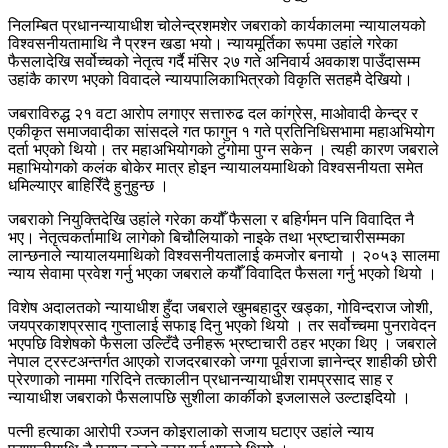
निलम्बित प्रधानन्यायाधीश चोलेन्द्रशमशेर जबराको कार्यकालमा न्यायालयको
विश्वसनीयतामाथि नै प्रश्न खडा भयो। न्यायमूर्तिका रूपमा उहांले गरेका
फैसलादेखि सर्वोच्चको नेतृत्व गर्दै मंसिर २७ गते अनिवार्य अवकाश पाउँदासम्म
उहांकै कारण भएको विवादले न्यायपालिकाभित्रको विकृति सतहमै देखियो।
जबराविरुद्ध २१ वटा आरोप लगाएर सत्तारुढ दल कांग्रेस, माओवादी केन्द्र र
एकीकृत समाजवादीका सांसदले गत फागुन १ गते प्रतिनिधिसभामा महाअभियोग
दर्ता भएको थियो। तर महाअभियोगको टुंगोमा पुग्न सकेन । त्यही कारण जबराले
महाभियोगको कलंक बोकेर मात्र होइन न्यायालयमाथिको विश्वसनीयता समेत
धमिल्याएर बाहिरिँदै हुनुहुन्छ ।
जबराको नियुक्तिदेखि उहांले गरेका कयौँ फैसला र बहिर्गमन पनि विवादित नै
भए। नेतृत्वकर्तामाथि लागेको बिचौलियाको नाइके तथा भ्रष्टाचारीसम्मका
लान्छनाले न्यायालयमाथिको विश्वसनीयतालाई कमजोर बनायो । २०५३ सालमा
न्याय सेवामा प्रवेश गर्नु भएका जबराले कयौँ विवादित फैसला गर्नु भएको थियो ।
विशेष अदालतको न्यायाधीश हुँदा जबराले खुमबहादुर खड्का, गोविन्दराज जोशी,
जयप्रकाशप्रसाद गुप्तालाई सफाइ दिनु भएको थियो । तर सर्वोच्चमा पुनरावेदन
भएपछि विशेषको फैसला उल्टिँदै उनीहरू भ्रष्टाचारी ठहर भएका थिए । जबराले
नेपाल ट्रस्टअन्तर्गत आएको राजदरबारको जग्गा पूर्वराजा ज्ञानेन्द्र शाहीकी छोरी
प्रेरणाको नाममा गरिदिने तत्कालीन प्रधानन्यायाधीश रामप्रसाद साह र
न्यायाधीश जबराको फैसलापछि सुशीला कार्कीको इजलासले उल्टाइदियो ।
पत्नी हत्याका आरोपी रञ्जन कोइरालाको सजाय घटाएर उहांले न्याय