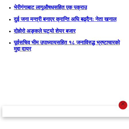
भेरीगंगाबाट लागूऔषधसहित एक पक्राउ
दुई जना मन्त्री बनाएर क्रान्ति अघि बढ्दैन: नेता खनाल
दोहोरो अङ्कले घट्यो शेयर बजार
पूर्वसचिव भीम उपाध्यायसहित १८ जनाविरुद्ध भ्रष्टाचारको
मुद्दा दायर
स्टार इन्नोभेसन एण्ड रिसर्च सेन्टर प्रा.लि.द्वारा सञ्चालित