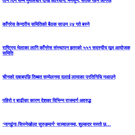
तीन दिन सम्म मुसलधारे देखि आरिघोप्टे मनसुन, सतर्क रहन आग्रह
काँग्रेस केन्द्रीय समितिको बैठक साउन २४ गते बस्ने
राष्ट्रिय भेलाका लागि काँग्रेस संस्थापन इतरको ५५१ सदस्यीय मूल आयोजक
समिति
चीनको दबाबपछि तिब्बत सम्मेलनमा दलाई लामाका प्रतिनिधि नआउने
पहिरो र बाढीका कारण देशका विभिन्न राजमार्ग अवरुद्ध
‘नागढुंगा-सिस्नेखोला सुरुङमार्ग’ सञ्चालनमा, शुल्कदर यस्तो छ…