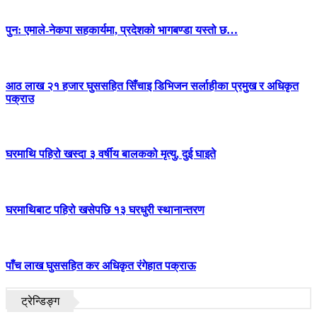
पुन: एमाले-नेकपा सहकार्यमा, प्रदेशको भागबण्डा यस्तो छ…
आठ लाख २१ हजार घुससहित सिँचाइ डिभिजन सर्लाहीका प्रमुख र अधिकृत
पक्राउ
घरमाथि पहिरो खस्दा ३ वर्षीय बालकको मृत्यु, दुई घाइते
घरमाथिबाट पहिरो खसेपछि १३ घरधुरी स्थानान्तरण
पाँच लाख घुससहित कर अधिकृत रंगेहात पक्राऊ
ट्रेन्डिङ्ग